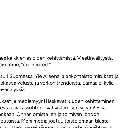
s kaikkien asioiden kehittämistä. Viestinvälitystä,
toisiimme, ”connected.”
eturi Suomessa. Yle Areena, ajankohtaistoimitukset ja
siakaspalvelusta ja verkon trendeistä. Samaa ei kyllä
a-analyysiä.
aukset ja mediamyynti laskevat, uuden kehittäminen
isesta asiakassuhteen vahvistamisen sijaan? Eikä
llenkaan. Onhan omistajien ja toimivan johdon
pussista. Moni media joutuu taistelemaan tilasta
n aloittaminen ei kiinnosta, on aina hyvä vaihtoehto