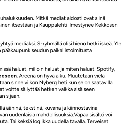
uhalukkuuden. Mitkä mediat aidosti ovat siinä
äinen itsestään ja Kauppalehti ilmestynee Kekkosen
yhtyä mediaksi. S-ryhmällä olisi hieno hetki iskeä. Yle
sta pääkaupunkiseudun paikallistoimitusta
missä haluat, milloin haluat ja miten haluat. Spotify,
teeseen
. Areena on hyvä alku. Muutetaan vielä
etaan sinne viikon Nyberg heti kun se on saatavilla
t voitte säilyttää hetken vaikka sisäiseen
n sijaan.
lä ääninä, tekstinä, kuvana ja kiinnostavina
aivan uudenlaisia mahdollisuuksia.Vapaa sisältö voi
ta. Tai keksiä logiikka uudella tavalla. Terveiset