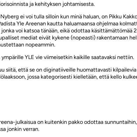
orisoinnista ja kehityksen johtamisesta.
Nyberg ei voi tulla silloin kun minä haluan, on Pikku Ka
 iPadista Yle Areenan kautta haluamaansa ohjelmaa kolmatt
ä, jonka voi katsoa tänään, eikä odottaa käsittämättömää 
upalliset mediat eivät kykene (nopeasti) rakentamaan helpo
ennustettaan nopeammin.
pärille YLE vie viimeisetkin kaikille saatavaksi nettiin.
 siitä, että se on diginatiiveille huomattavasti kilpailev
ölaaksoon, jossa kategorisesti kielletään, että kello kulk
Areena-julkaisua on kuitenkin pakko odottaa sunnuntaihin, 
sa jonkin verran.