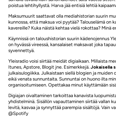
poistua lehtihyllystä. Harva jää entisiä lehtiä kaipaam
Maksumuurit saattavat olla mediahistorian suurin mun
kunnossa, että maksua voi pyytää? Talouselämä on ka
kavereille? Kuka näistä kehtaa vielä rokottaa? Minä en
Käynnissä on taloushistorian suurin kädenojennus Yleis
on hyvässä vireessä, kansalaiset maksavat joka tapauk
syvennettyä.
Yleisradio voisi siirtää meidät digiaikaan. Millaista me
Itunes, Apstore, Blogit jne. Esimerkkejä.
Jokaisella 
julkaisulogiikka. Julkaistaan siellä blogien ja muiden
eikä venata sunnuntaita. Sunnuntai on huono ilta minu
organisoitumiseen. Opettakaa minut käyttämään sisäl
Digiajan oivaltaminen tarkoittaa kanavista luopumista
yhdistelminä. Sisällön vapauttaminen siirtää vallan ku
levitä, kasvaa ja synnyttää parempia sisältöjä. Vain va
@Spotify