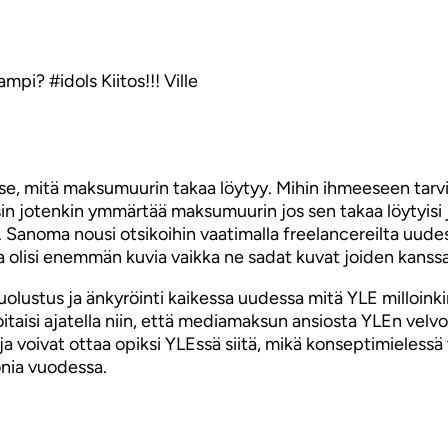
ampi? #idols Kiitos!!! Ville
mitä maksumuurin takaa löytyy. Mihin ihmeeseen tarvitaan 
oisin jotenkin ymmärtää maksumuurin jos sen takaa löytyis
iin. Sanoma nousi otsikoihin vaatimalla freelancereilta uu
ssa olisi enemmän kuvia vaikka ne sadat kuvat joiden kanss
uolustus ja änkyröinti kaikessa uudessa mitä YLE milloinki
oitaisi ajatella niin, että mediamaksun ansiosta YLEn velvol
 ja voivat ottaa opiksi YLEssä siitä, mikä konseptimielessä 
onia vuodessa.