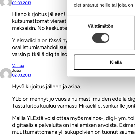
02.03.2013
olet antanut heille tai joita o
Hieno kirjoitus jälleen! En varmaankaan olisi edes ”l
Suostumuksen
kutsumattomat vieraat ulkopuolella. Jos kaupan ovella
Välttämätön
valinta
maksaisin. No keskustelu maksumuureista menee väh
Yleisradiolla on tässä nykymaailmassa jo lakiinkin p
osallistumismahdollisuuksia tarjoamalla monipuolisia
varsin pitkällä digitalisoitumisessa. Toisaalta mik
Kiellä
Vastaa
Jussi
02.03.2013
Hyvä kirjoitus jälleen ja asiaa.
YLE on mennyt jo vuosia huimasti muiden edellä digit
Tästä kiitos kuuluu varmasti Mikaelille, sankarille
Mallia YLEstä voisi ottaa myös mainos-, digi- ym. t
digitaalisia palveluita on ihailemisen arvoista. Esi
muuttumattomana yli sukupolvien on tuonut saumatt