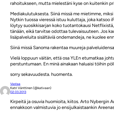
rahoitukseen, mutta mielestäni kyse on kuitenkin pri
Mediakulutuksesta. Siinä missä me mietimme, miksi 
Nytkin tuossa vieressä istuu kuluttaja, joka katsoo
löytyy suosikkisarjan koko tuotantokausi Netflixist
tänään, eikä tarvitse odottaa tulevaisuuteen. Jos ka
lisäpalveluita sisältäviä ondemandeja, ne kuolee 
Siinä missä Sanoma rakentaa muureja palveluidensa ym
Vielä loppuun väitän, että osa YLEn etumatkaa johtuu
perstuntumaan. En minä ainakaan haluaisi töihin pöll
sorry sekavuudesta. huomenta.
Vastaa
Katri Vänttinen (@kativaan)
02.03.2013
Kirpeitä ja osuvia huomioita, kiitos. Arto Nybergin 
ennakkoon valmistuvia jo ensijulkaistaankin Areenas