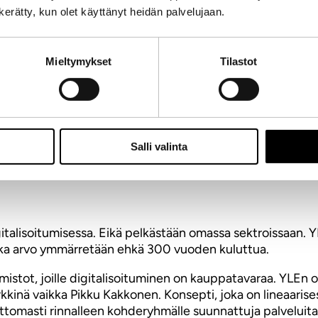
n kerätty, kun olet käyttänyt heidän palvelujaan.
öytänyt” tätä blogia, jos ensimmäisellä yrittämällä olisi o
 kerättäisiin sisäänpääsymaksu, niin sisällä pitäisi olla 
Mieltymykset
Tilastot
än kirjoituksen pointin ohi.
erustuva etulyöntiasema. Ensimmäinen yleisradiolakiin per
 tietoja, mielipiteitä ja keskusteluja sekä vuorovaikutus
ään ei estä muitakaan ”mediatahoja” ottamasta tuota samaa
Salli valinta
alisoitumisessa. Eikä pelkästään omassa sektroissaan. YLE
 jonka arvo ymmärretään ehkä 300 vuoden kuluttua.
oimistot, joille digitalisoituminen on kauppatavaraa. YLE
merkkinä vaikka Pikku Kakkonen. Konsepti, joka on lineaar
omasti rinnalleen kohderyhmälle suunnattuja palveluita