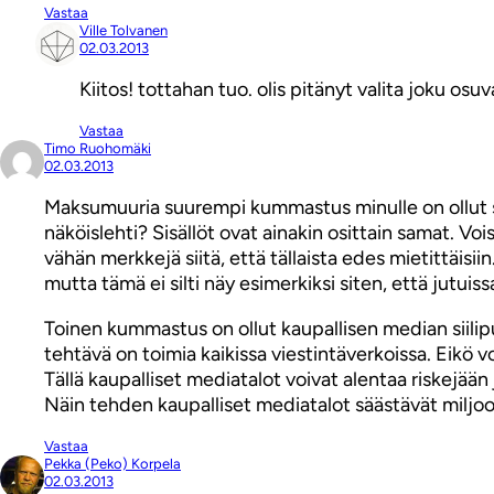
Vastaa
Ville Tolvanen
02.03.2013
Kiitos! tottahan tuo. olis pitänyt valita joku osuv
Vastaa
Timo Ruohomäki
02.03.2013
Maksumuuria suurempi kummastus minulle on ollut se, 
näköislehti? Sisällöt ovat ainakin osittain samat. V
vähän merkkejä siitä, että tällaista edes mietittäis
mutta tämä ei silti näy esimerkiksi siten, että jutui
Toinen kummastus on ollut kaupallisen median siilip
tehtävä on toimia kaikissa viestintäverkoissa. Eikö v
Tällä kaupalliset mediatalot voivat alentaa riskejään
Näin tehden kaupalliset mediatalot säästävät miljo
Vastaa
Pekka (Peko) Korpela
02.03.2013