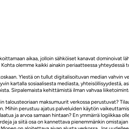
oittamaan aikaa, jolloin sähköiset kanavat dominoivat lähe
. Kohta olemme kaikki ainakin periaatteessa yhteydessä 
oskaan. Ylestä on tullut digitalisoituvan median vahvin v
yvin kartalla sosiaalisesta mediasta, yhteisöllisyydestä, a
ista. Sirpalemaista kehittämistä ilman vahvaa liiketoimint
hin talousteoriaan maksumuurit verkossa perustuvat? Til
luihin. Mihin perustuu ajatus palveluiden käytön vaikeuttam
ä, laatua ja arvoa samaan hintaan? En ymmärrä logiikkaa o
rdeja ja siitä osa on kannettava pienemmänkin omistajan 
 Monen on aloitettava aivan alusta verkossa. Jos uudellee