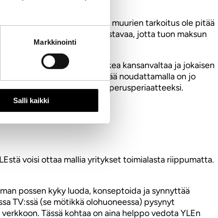
llut vastassa maksumuuri. Eikös muurien tarkoitus ole pitää
jotakin poikkeuksellisen kiinnostavaa, jotta tuon maksun
Markkinointi
ustuva erityistehtävä on: ”tukea kansanvaltaa ja jokaisen
mahdollisuuksia”. Tuota tehtävää noudattamalla on jo
 lausetta yhdeksi toimintansa perusperiaatteeksi.
Salli kaikki
stä voisi ottaa mallia yritykset toimialasta riippumatta.
n oman possen kyky luoda, konseptoida ja synnyttää
isessa TV:ssä (se mötikkä olohuoneessa) pysynyt
 verkkoon. Tässä kohtaa on aina helppo vedota YLEn