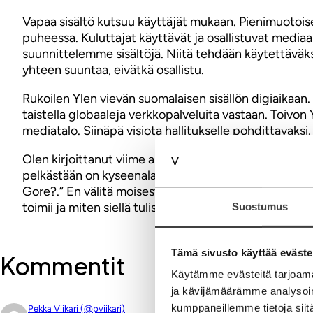
Vapaa sisältö kutsuu käyttäjät mukaan. Pienimuotois
puheessa. Kuluttajat käyttävät ja osallistuvat media
suunnittelemme sisältöjä. Niitä tehdään käytettäväksi
yhteen suuntaa, eivätkä osallistu.
Rukoilen Ylen vievän suomalaisen sisällön digiaikaan
taistella globaaleja verkkopalveluita vastaan. Toivon 
mediatalo. Siinäpä visiota hallitukselle pohdittavaksi.
Olen kirjoittanut viime aikoina kirjoittanut enemmänk
pelkästään on kyseenalaistettu kirjoittajan auktorite
Gore?.” En välitä moisesta, suren asioihin tuolla tav
toimii ja miten siellä tulisi toimia. Mielenvikast läpä
Suostumus
Tämä sivusto käyttää eväste
Kommentit
Käytämme evästeitä tarjoama
ja kävijämäärämme analysoim
kumppaneillemme tietoja siitä
Pekka Viikari (@pviikari)