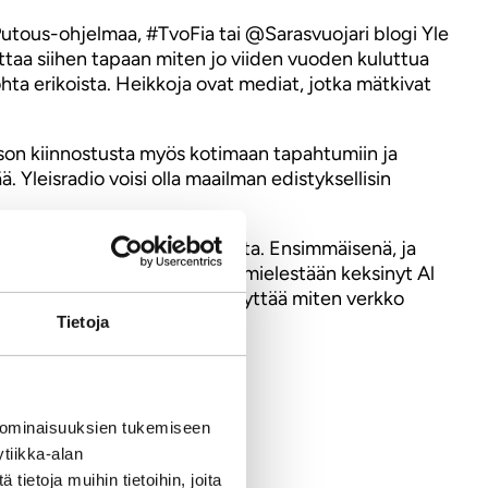
Putous-ohjelmaa, #TvoFia tai @Sarasvuojari blogi Yle
ttaa siihen tapaan miten jo viiden vuoden kuluttua
hta erikoista. Heikkoja ovat mediat, jotka mätkivat
rison kiinnostusta myös kotimaan tapahtumiin ja
 Yleisradio voisi olla maailman edistyksellisin
 tullut pelkästään toimittajilta. Ensimmäisenä, ja
etko kuin ”Internetin omasta mielestään keksinyt Al
istua ja jakaa näkemyksiäni. Näyttää miten verkko
Tietoja
 ominaisuuksien tukemiseen
tiikka-alan
ietoja muihin tietoihin, joita