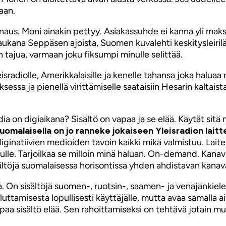
aan.
aus. Moni ainakin pettyy. Asiakassuhde ei kanna yli maks
ukana Seppäsen ajoista, Suomen kuvalehti keskitysleiril
 tajua, varmaan joku fiksumpi minulle selittää.
radiolle, Amerikkalaisille ja kenelle tahansa joka haluaa r
sessa ja pienellä virittämiselle saataisiin Hesarin kaltai
dia on digiaikana? Sisältö on vapaa ja se elää. Käytät sitä 
suomalaisella on jo ranneke jokaiseen Yleisradion lait
 diginatiivien medioiden tavoin kaikki mikä valmistuu. Lait
lle. Tarjoilkaa se milloin minä haluan. On-demand. Kanava
töjä suomalaisessa horisontissa yhden ahdistavan kanava
. On sisältöjä suomen-, ruotsin-, saamen- ja venäjänkielel
luttamisesta lopullisesti käyttäjälle, mutta avaa samalla 
paa sisältö elää. Sen rahoittamiseksi on tehtävä jotain muu