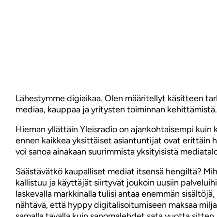
Lähestymme digiaikaa. Olen määritellyt käsitteen tark
mediaa, kauppaa ja yritysten toiminnan kehittämistä
Hieman yllättäin Yleisradio on ajankohtaisempi kuin k
ennen kaikkea yksittäiset asiantuntijat ovat erittäin h
voi sanoa ainakaan suurimmista yksityisistä mediatalo
Säästävätkö kaupalliset mediat itsensä hengiltä? Mi
kallistuu ja käyttäjät siirtyvät joukoin uusiin palve
laskevalla markkinalla tulisi antaa enemmän sisältöj
nähtävä, että hyppy digitalisoitumiseen maksaa milja
samalla tavalla kuin sanomalehdet sata vuotta sitten.