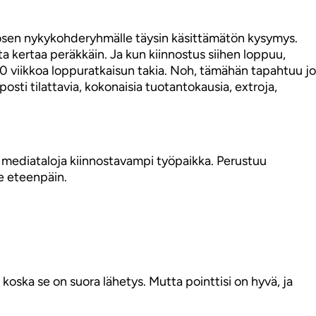
kkosen nykykohderyhmälle täysin käsittämätön kysymys.
a kertaa peräkkäin. Ja kun kiinnostus siihen loppuu,
20 viikkoa loppuratkaisun takia. Noh, tämähän tapahtuu jo
sti tilattavia, kokonaisia tuotantokausia, extroja,
ia mediataloja kiinnostavampi työpaikka. Perustuu
ee eteenpäin.
koska se on suora lähetys. Mutta pointtisi on hyvä, ja