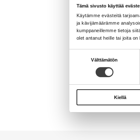
Tämä sivusto käyttää eväste
Käytämme evästeitä tarjoama
ja kävijämäärämme analysoim
kumppaneillemme tietoja siitä
olet antanut heille tai joita o
Nimi
Suostumuksen
Sähköpostiosoite
Välttämätön
valinta
Kotisivu
Kiellä
Alternative: