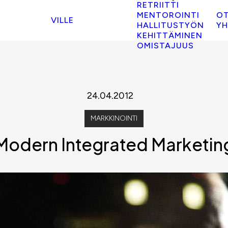
RETRIITTI
MENTOROINTI
O
VILLE
HALLITUSTYÖN
YH
KEHITTÄMINEN
OMISTAJUUS
24.04.2012
MARKKINOINTI
 Modern Integrated Marketi