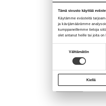
Aihe
Tämä sivusto käyttää eväste
Käytämme evästeitä tarjoama
ja kävijämäärämme analysoim
kumppaneillemme tietoja siitä
olet antanut heille tai joita o
Nimi
Suostumuksen
Välttämätön
valinta
Sähköpostiosoite
Kotisivu
Kiellä
Alternative: