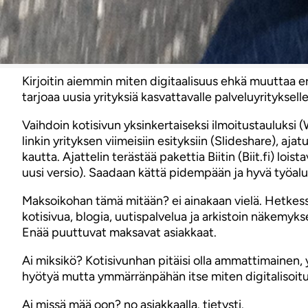
Kirjoitin aiemmin miten digitaalisuus ehkä muuttaa eri
tarjoaa uusia yrityksiä kasvattavalle palveluyritykselle
Vaihdoin kotisivun yksinkertaiseksi ilmoitustauluksi (
linkin yrityksen viimeisiin esityksiin (Slideshare), ajat
kautta. Ajattelin terästää pakettia Biitin (Biit.fi) lo
uusi versio). Saadaan kättä pidempään ja hyvä työalus
Maksoikohan tämä mitään? ei ainakaan vielä. Hetkessä
kotisivua, blogia, uutispalvelua ja arkistoin näkemyk
Enää puuttuvat maksavat asiakkaat.
Ai miksikö? Kotisivunhan pitäisi olla ammattimainen, y
hyötyä mutta ymmärränpähän itse miten digitalisoitu
Ai missä mää oon? no asiakkaalla. tietysti.