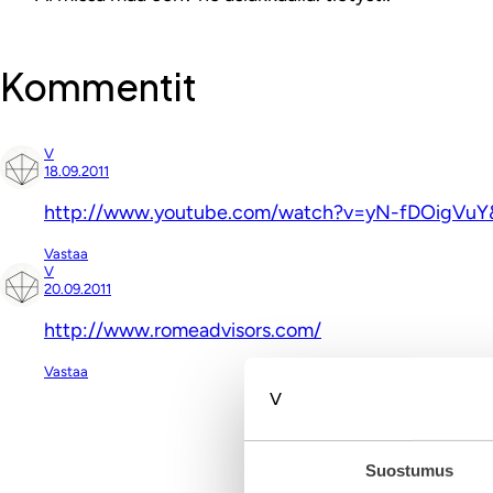
Kommentit
V
18.09.2011
http://www.youtube.com/watch?v=yN-fDOigVuY
Vastaa
V
20.09.2011
http://www.romeadvisors.com/
Vastaa
Kirjoita komment
Suostumus