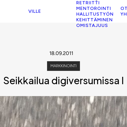
RETRIITTI
MENTOROINTI
O
VILLE
HALLITUSTYÖN
YH
KEHITTÄMINEN
OMISTAJUUS
18.09.2011
MARKKINOINTI
Seikkailua digiversumissa I