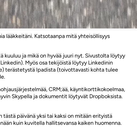
ia lääkkeitäni. Katsotaanpa mitä yhteisöllisyys
ä kuuluu ja mikä on hyvää juuri nyt. Sivustolta löytyy
a (Linkedin). Myös osa tekijöistä löytyy Linkedinin
ce) terästetystä Ipadista (toivottavasti kohta tulee
le.
anohjausjärjestelmää, CRM;ää, käyntikorttikokoelmaa,
 hyvin Skypella ja dokumentit löytyvät Dropboksista.
 tästä päivänä yksi tai kaksi on mitään erityistä
nään kuin kuvitella hallitsevansa kaiken huomenna.