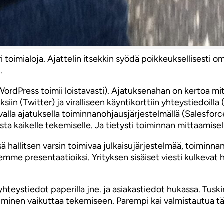
 toimialoja. Ajattelin itsekkin syödä poikkeuksellisesti om
.
WordPress toimii loistavasti). Ajatuksenahan on kertoa mit
uksiin (Twitter) ja viralliseen käyntikorttiin yhteystiedoill
istavalla ajatuksella toiminnanohjausjärjestelmällä (Salesfor
ta kaikelle tekemiselle. Ja tietysti toiminnan mittaamisel
 hallitsen varsin toimivaa julkaisujärjestelmää, toiminn
semme presentaatioiksi. Yrityksen sisäiset viesti kulkevat
hteystiedot paperilla jne. ja asiakastiedot hukassa. Tuskin
minen vaikuttaa tekemiseen. Parempi kai valmistautua tä