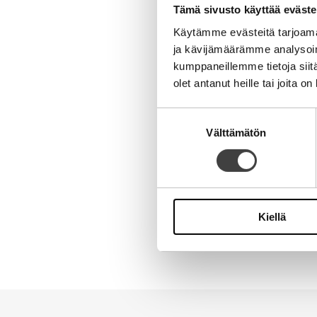
Tämä sivusto käyttää eväste
Käytämme evästeitä tarjoama
ja kävijämäärämme analysoim
kumppaneillemme tietoja siitä
Nimi
olet antanut heille tai joita o
Suostumuksen
Sähköpostiosoite
Välttämätön
valinta
Kotisivu
Kiellä
Alternative: