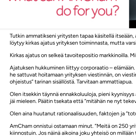
Tutkin ammatikseni yritysten tapaa käsitellä itseään
löytyy kirkas ajatus yrityksen toiminnasta, mutta var
Kirkas ajatus on selkeä tavoitepositio markkinoilla
Ajatuksen hukkuminen liittyy corporaatio – elämään. P
he sattuvat hoitamaan yrityksen viestinnän, on vies
ohjeistus” tarinan sisällöstä. Tarvitaan ammattiapua.
Olen itsekkin täynnä ennakkoluuloja, pieni kyynisyys
jäi mieleen. Päätin tsekata että ”mitähän ne nyt tekevät
Olen aina huutanut rationaalisuuden, faktojen ja ”to
AmCham onnistui ostamaan minut. ”Meitä on 250 yrity
kiinnostuin. Jos näinä aikoina joku yhteisö on millään 