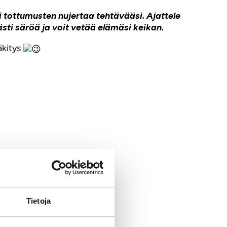
i tottumusten nujertaa tehtävääsi. Ajattele
sti säröä ja voit vetää elämäsi keikan.
ääkitys
Tietoja