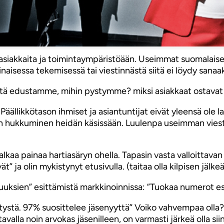
, asiakkaita ja toimintaympäristöään. Useimmat suomalaise
sinaisessa tekemisessä tai viestinnästä siitä ei löydy san
. Mitä edustamme, mihin pystymme? miksi asiakkaat ostav
äällikkötason ihmiset ja asiantuntijat eivät yleensä ole la
tin hukkuminen heidän käsissään. Luulenpa useimman vies
 alkaa painaa hartiasäryn ohella. Tapasin vasta valloitta
” ja olin mykistynyt etusivulla. (taitaa olla kilpisen jälkeä
tuuksien” esittämistä markkinoinnissa: ”Tuokaa numerot es
stä. 97% suosittelee jäsenyyttä” Voiko vahvempaa olla?!
tavalla noin arvokas jäsenilleen, on varmasti järkeä olla si