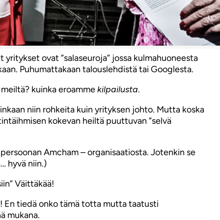
t yritykset ovat ”salaseuroja” jossa kulmahuoneesta
aakaan. Puhumattakaan talouslehdistä tai Googlesta.
at meiltä? kuinka eroamme
kilpailusta
.
inkaan niin rohkeita kuin yrityksen johto. Mutta koska
tintäihmisen kokevan heiltä puuttuvan ”selvä
van persoonan Amcham – organisaatiosta. Jotenkin se
… hyvä niin.)
iin” Väittäkää!
 En tiedä onko tämä totta mutta taatusti
inä mukana.