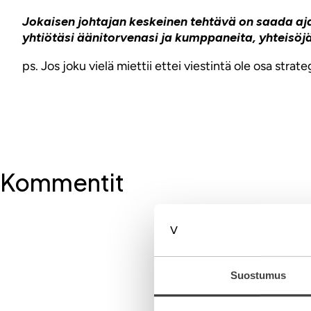
Jokaisen johtajan keskeinen tehtävä on saada ajat
yhtiötäsi äänitorvenasi ja kumppaneita, yhteisöjä 
ps. Jos joku vielä miettii ettei viestintä ole osa strat
Kommentit
Kirjoita komment
Aihe
Suostumus