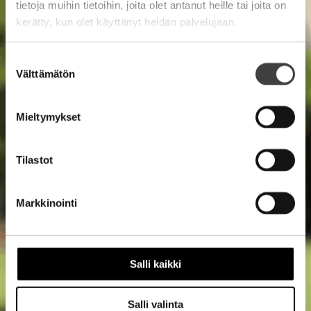
tietoja muihin tietoihin, joita olet antanut heille tai joita on
kerätty, kun olet käyttänyt heidän palvelujaan.
Suostumuksen
Välttämätön
valinta
Mieltymykset
Tilastot
Markkinointi
Salli kaikki
Salli valinta