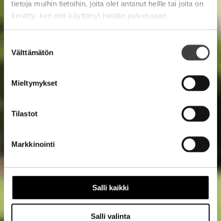
tietoja muihin tietoihin, joita olet antanut heille tai joita on
kerätty, kun olet käyttänyt heidän palvelujaan.
Suostumuksen
Välttämätön
valinta
Mieltymykset
Tilastot
Markkinointi
Salli kaikki
Salli valinta