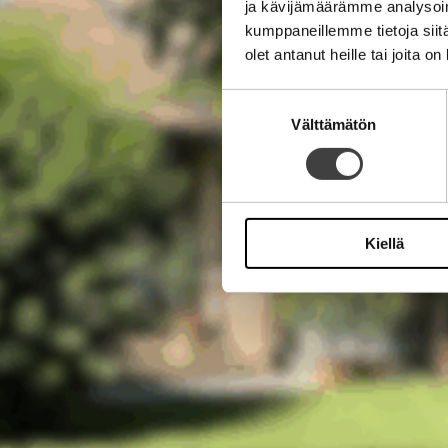
ja kävijämäärämme analysoim
kumppaneillemme tietoja siitä
olet antanut heille tai joita o
Suostumuksen
Välttämätön
valinta
Kiellä