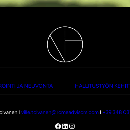
OINTI JA NEUVONTA
HALLITUSTYÖN KEHI
Tolvanen I
ville.tolvanen@romeadvisors.com
I
+39 348 0
Facebook
LinkedIn
Instagram