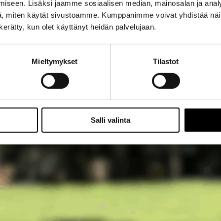
iseen. Lisäksi jaamme sosiaalisen median, mainosalan ja analy
, miten käytät sivustoamme. Kumppanimme voivat yhdistää näitä t
n kerätty, kun olet käyttänyt heidän palvelujaan.
Mieltymykset
Tilastot
Salli valinta