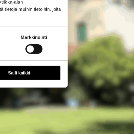
tiikka-alan
ietoja muihin tietoihin, joita
Markkinointi
Salli kaikki