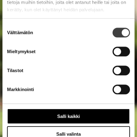
tietoja muihin tietoihin, joita olet antanut heille tai joita on
kerätty, kun olet käyttänyt heidän palvelujaan.
Suostumuksen
Välttämätön
valinta
Mieltymykset
Tilastot
Markkinointi
Salli kaikki
Salli valinta