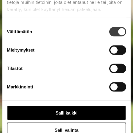
tietoja muihin tietoihin, joita olet antanut heille tai joita on
kerätty, kun olet käyttänyt heidän palvelujaan.
Suostumuksen
Välttämätön
valinta
Mieltymykset
Tilastot
Markkinointi
Salli kaikki
Salli valinta